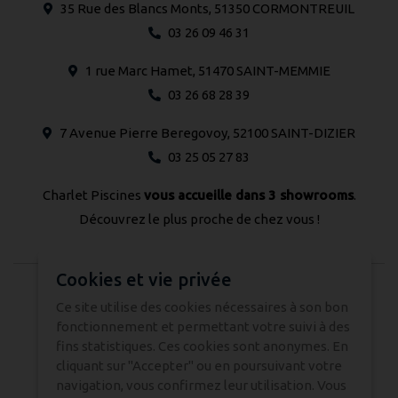
35 Rue des Blancs Monts, 51350 CORMONTREUIL
03 26 09 46 31
1 rue Marc Hamet, 51470 SAINT-MEMMIE
03 26 68 28 39
7 Avenue Pierre Beregovoy, 52100 SAINT-DIZIER
03 25 05 27 83
Charlet Piscines
vous accueille dans 3 showrooms
.
Découvrez le plus proche de chez vous !
Cookies et vie privée
© 2024 CHARLET PISCINES - Tous droits réservés -
Ce site utilise des cookies nécessaires à son bon
fonctionnement et permettant votre suivi à des
Réalisation Atmédia & Partner's
fins statistiques. Ces cookies sont anonymes. En
cliquant sur "Accepter" ou en poursuivant votre
Nous contacter
navigation, vous confirmez leur utilisation. Vous
Mentions légales