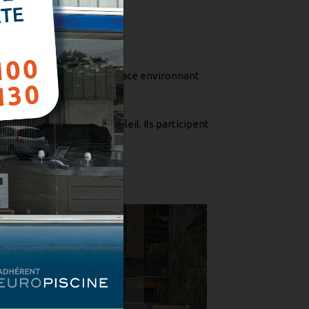
ons.
tre piscine
t, vous devez aménager l’espace environnant
 de vous prélasser au soleil. Ils participent