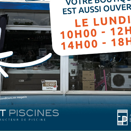
re espace ? Suivez nos recommandati
our le confort et l’esthétique de vo
ade. Elle constitue aussi un lieu de détente pour tous. De ce fai
ctionnels. Ils vous permettent de vous reposer après la baignade et
uminaires.
au choix chez
biliers d’extérieur pour
oix d’un gazebo pour créer un
 salon de jardin selon vos