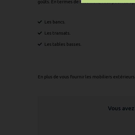
goûts. En termes de mobiliers, vous pourrez opt
Les bancs.
Les transats.
Les tables basses.
En plus de vous fournir les mobiliers extérieur
Vous avez 