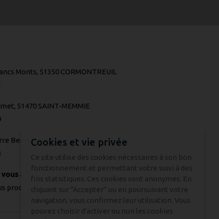
Blancs Monts, 51350 CORMONTREUIL
1
amet, 51470 SAINT-MEMMIE
9
rre Beregovoy, 52100 SAINT-DIZIER
Cookies et vie privée
3
Ce site utilise des cookies nécessaires à son bon
fonctionnement et permettant votre suivi à des
s
vous accueille dans 3 showrooms
.
fins statistiques. Ces cookies sont anonymes. En
us proche de chez vous !
cliquant sur "Accepter" ou en poursuivant votre
navigation, vous confirmez leur utilisation. Vous
pouvez choisir d'activer ou non les cookies