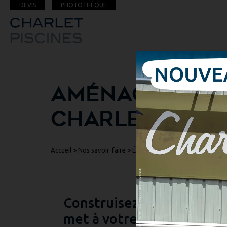
DEVIS
PHOTOTHÈQUE
AMÉNAGEZ VOTR
CHARLET PISCI
Accueil
> Nos savoir-faire > Équipement >
Mobilier extérieur
Construisez un cadre idyll
met à votre disposition u