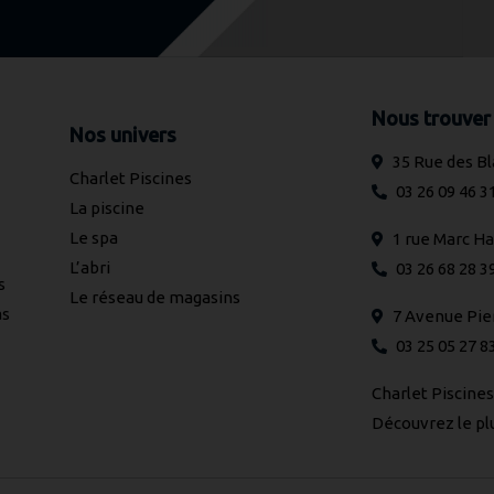
Nous trouver
Nos univers
35 Rue des 
Charlet Piscines
03 26 09 46 3
La piscine
Le spa
1 rue Marc H
L’abri
03 26 68 28 3
s
Le réseau de magasins
as
7 Avenue Pie
03 25 05 27 8
Charlet Piscine
Découvrez le pl