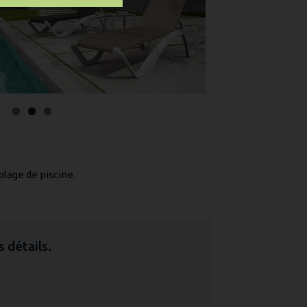
plage de piscine.
 détails.