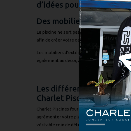
d’idées pour arborer vot
Des mobiliers extérieurs p
La piscine ne sert pas uniquement pour la baign
afin de créer votre oasis.
Les mobiliers d’extérieur sont des éléments fon
également au décor, avec la végétation et les l
Les différents mobiliers 
Charlet Piscines
Charlet Piscines fournit différents types de mo
agrémenter votre plage de piscine. Faites le ch
véritable coin de détente. Complétez-le avec un