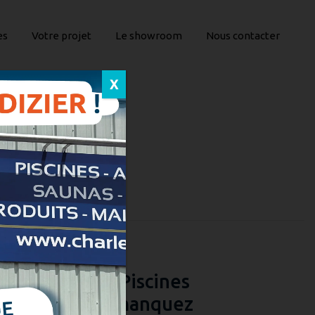
es
Votre projet
Le showroom
Nous contacter
X
NE AVEC
cine. Charlet Piscines
térieurs. Vous manquez