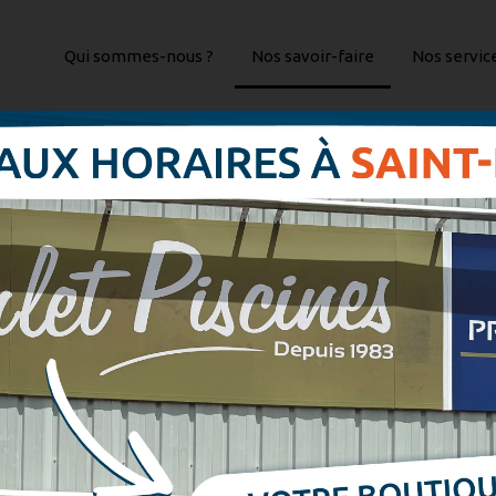
Qui sommes-nous ?
Nos savoir-faire
Nos servic
E PLAGE DE PISCI
NES
ique et reposant autour de votre pis
n choix intéressant de mobiliers ex