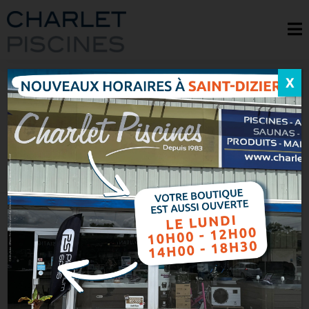
X
LE SPÉCIALISTE DE LA
PISCINE CONNECTÉE
EN CHAMPAGNE
Accueil
> Nos savoir-faire > Piscines >
Piscine connectée
L’équipe de Charlet Piscines se
tient à votre disposition pour
concrétiser votre projet de