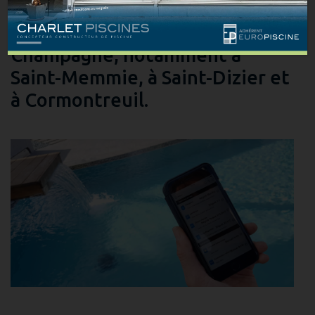
piscine connectée. Nous
intervenons dans toute la
Champagne, notamment à
Saint-Memmie, à Saint-Dizier et
à Cormontreuil.