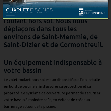
l’installation d’équipements de
piscine, tels que le volet
roulant hors sol. Nous nous
déplaçons dans tous les
environs de Saint-Memmie, de
Saint-Dizier et de Cormontreuil.
Un équipement indispensable à
votre bassin
Le volet roulant hors sol est un dispositif que l’on installe
en bord de piscine afin d’assurer sa protection et sa
propreté. Ce système de couverture permet de sécuriser
votre bassin à moindre coût, en évitant de créer un
barriérage autour de la piscine.