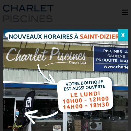
X
DES EXPERTS EN
VOLETS ROULANTS
HORS SOL EN
CHAMPAGNE
Accueil
> Nos savoir-faire > Sécurité >
Volet roulant hors sol
Depuis 38 ans, Charlet Piscines
propose ses services dans