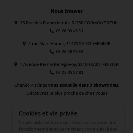
Nous trouver
35 Rue des Blancs Monts, 51350 CORMONTREUIL
03 26 09 46 31
1 rue Marc Hamet, 51470 SAINT-MEMMIE
03 26 68 28 39
7 Avenue Pierre Beregovoy, 52100 SAINT-DIZIER
03 25 05 27 83
Charlet Piscines
vous accueille dans 3 showrooms
.
Découvrez le plus proche de chez vous !
Cookies et vie privée
© 2024 CHARLET PISCINES - Tous droits réservés -
Ce site utilise des cookies nécessaires à son bon
fonctionnement et permettant votre suivi à des
Réalisation Atmédia & Partner's