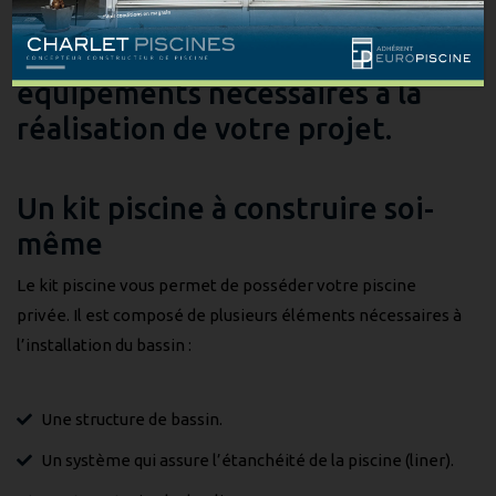
Charlet Piscines vous propose
un kit complet avec les
équipements nécessaires à la
réalisation de votre projet.
Un kit piscine à construire soi-
même
Le kit piscine vous permet de posséder votre piscine
privée. Il est composé de plusieurs éléments nécessaires à
l’installation du bassin :
Une structure de bassin.
Un système qui assure l’étanchéité de la piscine (liner).