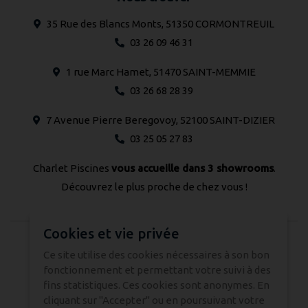
35 Rue des Blancs Monts, 51350 CORMONTREUIL
03 26 09 46 31
1 rue Marc Hamet, 51470 SAINT-MEMMIE
03 26 68 28 39
7 Avenue Pierre Beregovoy, 52100 SAINT-DIZIER
03 25 05 27 83
Charlet Piscines
vous accueille dans 3 showrooms
.
Découvrez le plus proche de chez vous !
Cookies et vie privée
© 2024 CHARLET PISCINES - Tous droits réservés -
Ce site utilise des cookies nécessaires à son bon
fonctionnement et permettant votre suivi à des
Réalisation Atmédia & Partner's
fins statistiques. Ces cookies sont anonymes. En
cliquant sur "Accepter" ou en poursuivant votre
Nous contacter