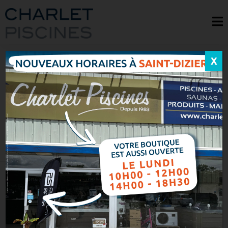
X
BOUTIQUE DE KITS ET
D’ÉQUIPEMENTS POUR
PISCINE EN
CHAMPAGNE
Accueil
> Nos savoir-faire > Piscines > Construction de piscine >
Kit /
Équipement
Vous envisagez d’aménager une
piscine dans votre jardin ?