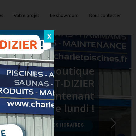
es
Votre projet
Le showroom
Nous contacter
X
La boutique
de SAINT-DIZIER
sera maintenant
ouvert le lundi !
CONSULTER LES HORAIRES